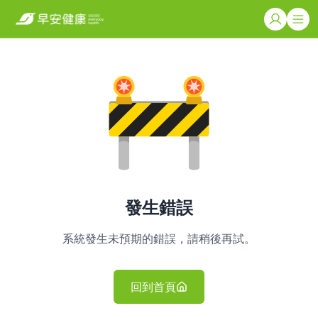
發生錯誤
系統發生未預期的錯誤，請稍後再試。
回到首頁