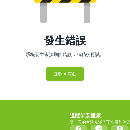
發生錯誤
系統發生未預期的錯誤，請稍後再試。
回到首頁
追蹤早安健康
讓一天的生活充滿了正能量和健