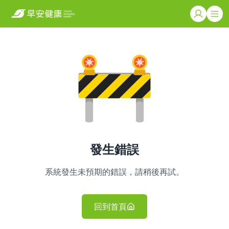
發生錯誤
系統發生未預期的錯誤，請稍後再試。
回到首頁