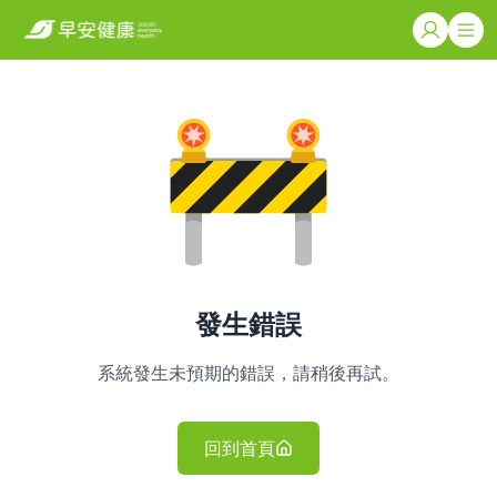
發生錯誤
系統發生未預期的錯誤，請稍後再試。
回到首頁