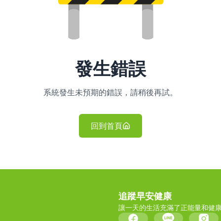
發生錯誤
系統發生未預期的錯誤，請稍後再試。
回到首頁
追蹤早安健康
讓一天的生活充滿了正能量和健