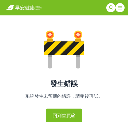
發生錯誤
系統發生未預期的錯誤，請稍後再試。
回到首頁