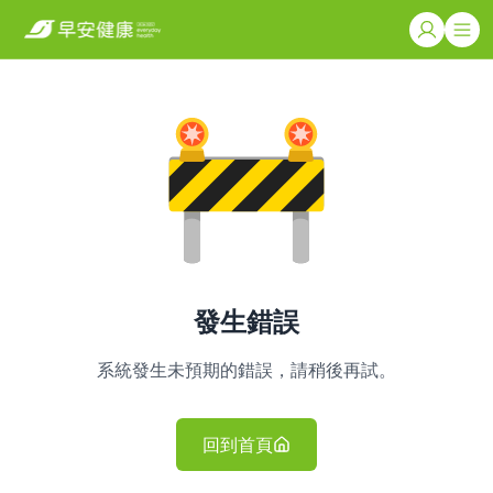
發生錯誤
系統發生未預期的錯誤，請稍後再試。
回到首頁