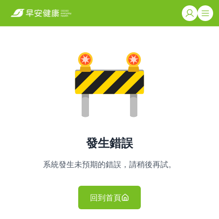
發生錯誤
系統發生未預期的錯誤，請稍後再試。
回到首頁