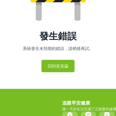
發生錯誤
系統發生未預期的錯誤，請稍後再試。
回到首頁
追蹤早安健康
讓一天的生活充滿了正能量和健