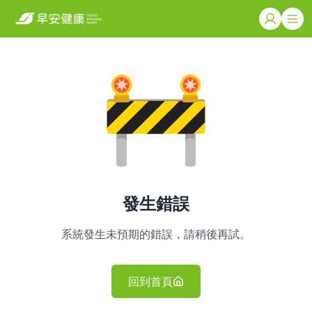
發生錯誤
系統發生未預期的錯誤，請稍後再試。
回到首頁