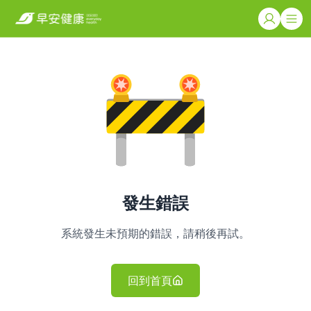
發生錯誤
系統發生未預期的錯誤，請稍後再試。
回到首頁