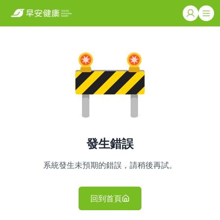
發生錯誤
系統發生未預期的錯誤，請稍後再試。
回到首頁