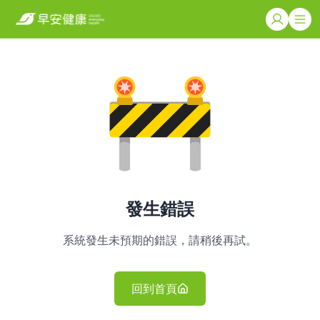
發生錯誤
系統發生未預期的錯誤，請稍後再試。
回到首頁