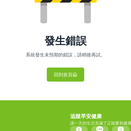
發生錯誤
系統發生未預期的錯誤，請稍後再試。
回到首頁
追蹤早安健康
讓一天的生活充滿了正能量和健