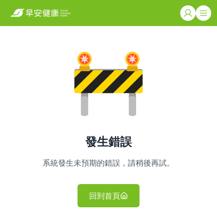
發生錯誤
系統發生未預期的錯誤，請稍後再試。
回到首頁