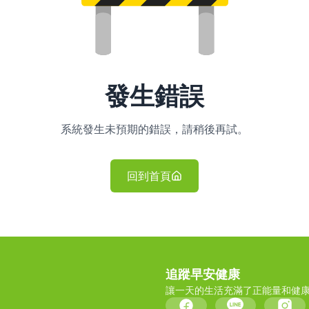
發生錯誤
系統發生未預期的錯誤，請稍後再試。
回到首頁
追蹤早安健康
讓一天的生活充滿了正能量和健