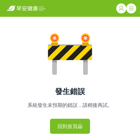
發生錯誤
系統發生未預期的錯誤，請稍後再試。
回到首頁