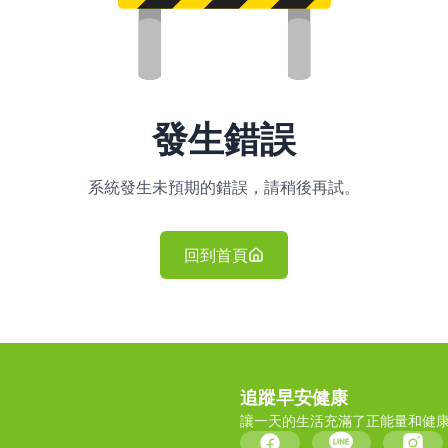
發生錯誤
系統發生未預期的錯誤，請稍後再試。
回到首頁
追蹤早安健康
讓一天的生活充滿了正能量和健