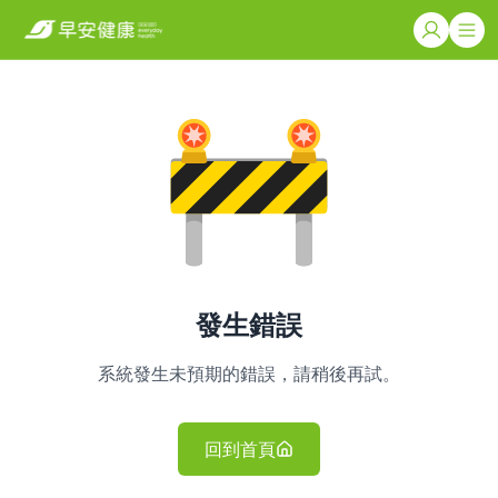
發生錯誤
系統發生未預期的錯誤，請稍後再試。
回到首頁