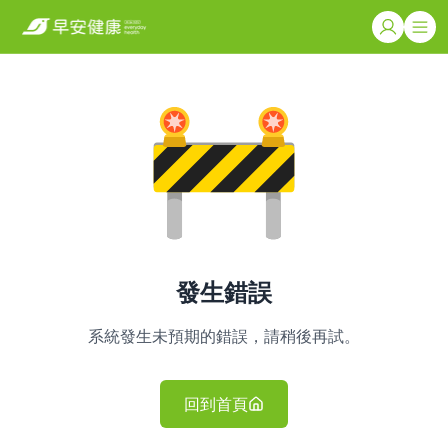
發生錯誤
系統發生未預期的錯誤，請稍後再試。
回到首頁