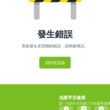
發生錯誤
系統發生未預期的錯誤，請稍後再試。
回到首頁
追蹤早安健康
讓一天的生活充滿了正能量和健