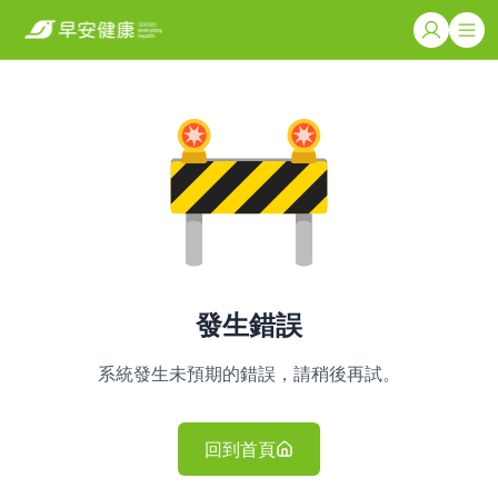
發生錯誤
系統發生未預期的錯誤，請稍後再試。
回到首頁