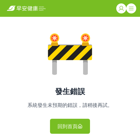
發生錯誤
系統發生未預期的錯誤，請稍後再試。
回到首頁