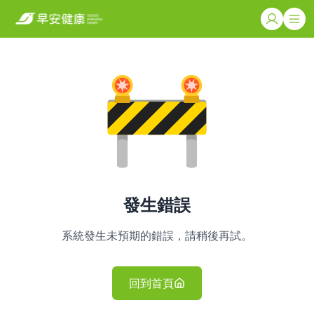
發生錯誤
系統發生未預期的錯誤，請稍後再試。
回到首頁