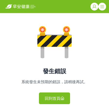
發生錯誤
系統發生未預期的錯誤，請稍後再試。
回到首頁