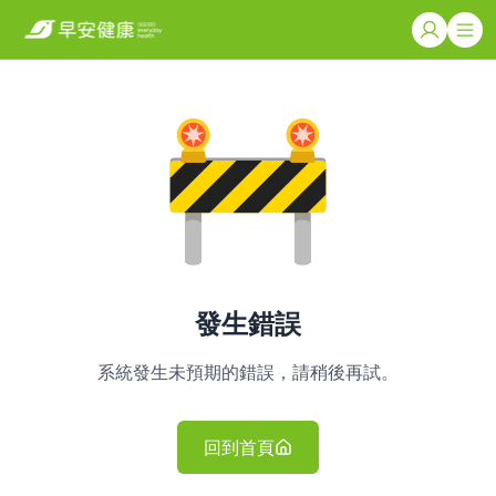
發生錯誤
系統發生未預期的錯誤，請稍後再試。
回到首頁