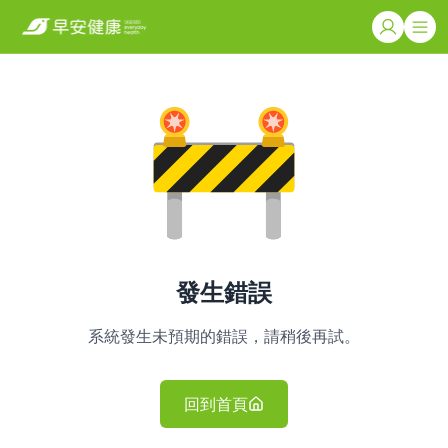
發生錯誤
系統發生未預期的錯誤，請稍後再試。
回到首頁