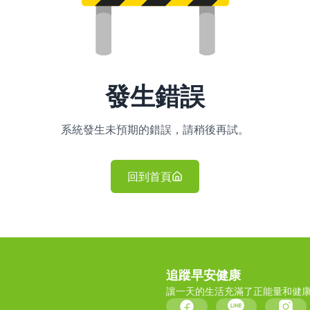
發生錯誤
系統發生未預期的錯誤，請稍後再試。
回到首頁
追蹤早安健康
讓一天的生活充滿了正能量和健