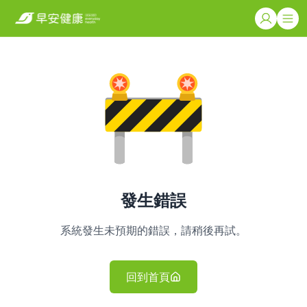
發生錯誤
系統發生未預期的錯誤，請稍後再試。
回到首頁