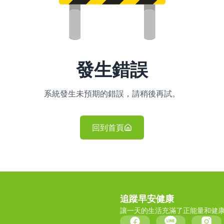
發生錯誤
系統發生未預期的錯誤，請稍後再試。
回到首頁
追蹤早安健康
讓一天的生活充滿了正能量和健