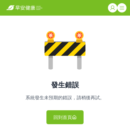
發生錯誤
系統發生未預期的錯誤，請稍後再試。
回到首頁