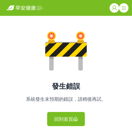
發生錯誤
系統發生未預期的錯誤，請稍後再試。
回到首頁