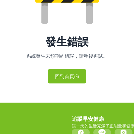
發生錯誤
系統發生未預期的錯誤，請稍後再試。
回到首頁
追蹤早安健康
讓一天的生活充滿了正能量和健