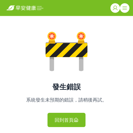
發生錯誤
系統發生未預期的錯誤，請稍後再試。
回到首頁