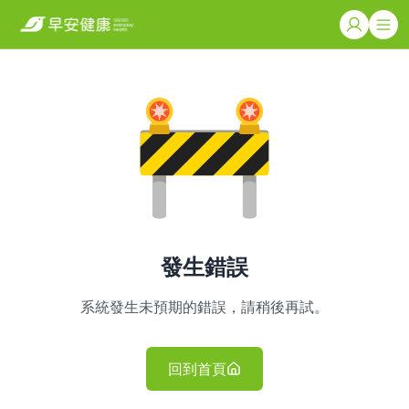
發生錯誤
系統發生未預期的錯誤，請稍後再試。
回到首頁