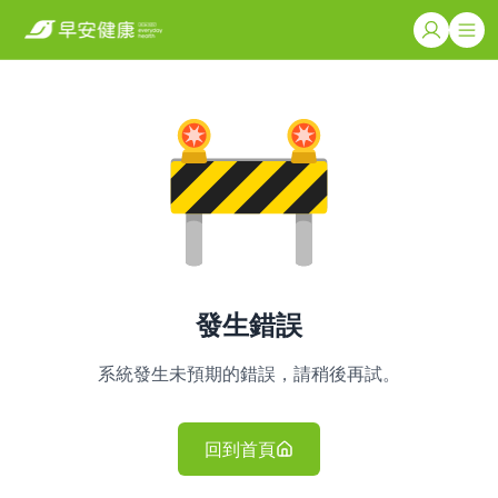
發生錯誤
系統發生未預期的錯誤，請稍後再試。
回到首頁