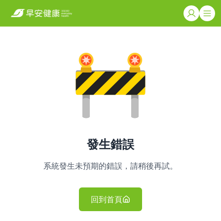
發生錯誤
系統發生未預期的錯誤，請稍後再試。
回到首頁