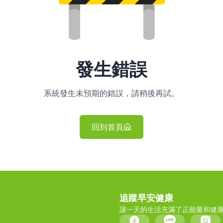
發生錯誤
系統發生未預期的錯誤，請稍後再試。
回到首頁
追蹤早安健康
讓一天的生活充滿了正能量和健