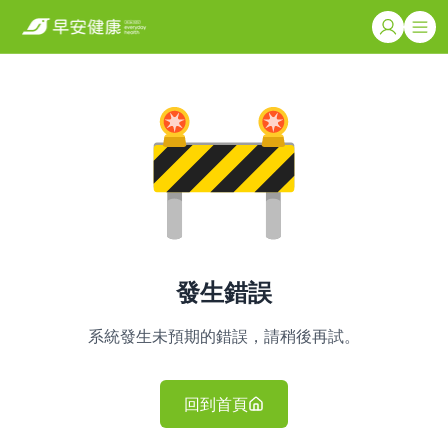
發生錯誤
系統發生未預期的錯誤，請稍後再試。
回到首頁