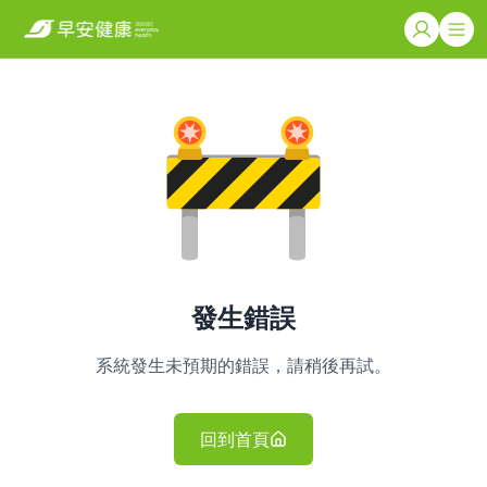
發生錯誤
系統發生未預期的錯誤，請稍後再試。
回到首頁