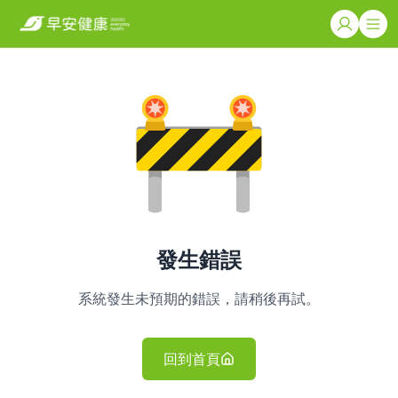
發生錯誤
系統發生未預期的錯誤，請稍後再試。
回到首頁