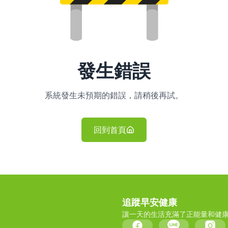
發生錯誤
系統發生未預期的錯誤，請稍後再試。
回到首頁
追蹤早安健康
讓一天的生活充滿了正能量和健