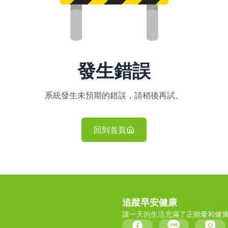
發生錯誤
系統發生未預期的錯誤，請稍後再試。
回到首頁
追蹤早安健康
讓一天的生活充滿了正能量和健