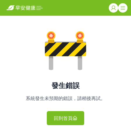
發生錯誤
系統發生未預期的錯誤，請稍後再試。
回到首頁