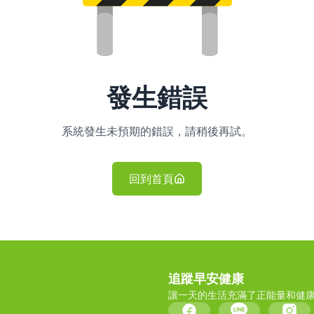
發生錯誤
系統發生未預期的錯誤，請稍後再試。
回到首頁
追蹤早安健康
讓一天的生活充滿了正能量和健