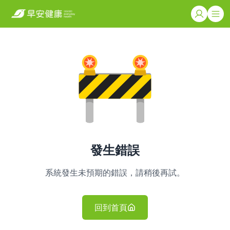
發生錯誤
系統發生未預期的錯誤，請稍後再試。
回到首頁