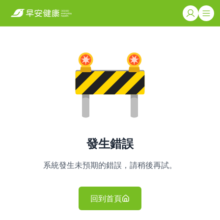
發生錯誤
系統發生未預期的錯誤，請稍後再試。
回到首頁