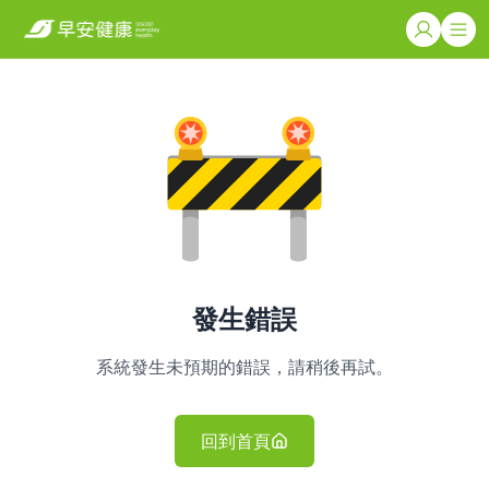
發生錯誤
系統發生未預期的錯誤，請稍後再試。
回到首頁