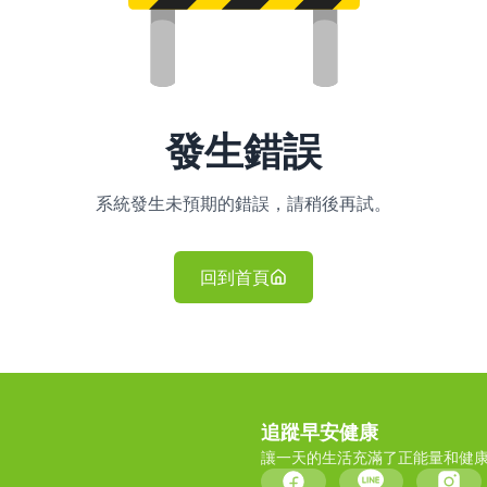
發生錯誤
系統發生未預期的錯誤，請稍後再試。
回到首頁
追蹤早安健康
讓一天的生活充滿了正能量和健