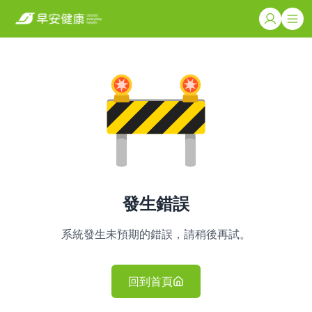
發生錯誤
系統發生未預期的錯誤，請稍後再試。
回到首頁